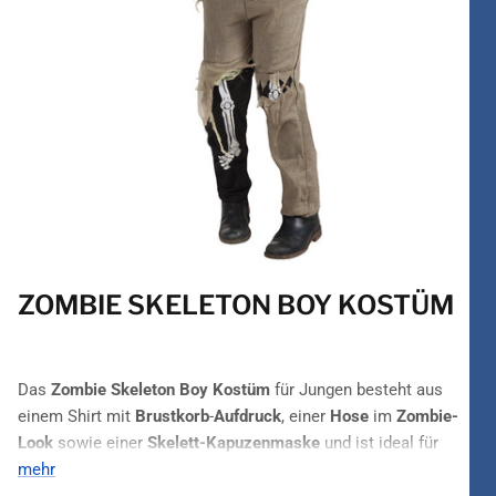
ZOMBIE SKELETON BOY KOSTÜM
Das
Zombie Skeleton Boy Kostüm
für Jungen besteht aus
einem Shirt mit
Brustkorb
-
Aufdruck
, einer
Hose
im
Zombie-
Look
sowie einer
Skelett-Kapuzenmaske
und ist ideal für
Halloween
mehr
und
Kinderfasching
. Zombie oder Skelett, oder
lieber doch beides? Mit diesem
Kostüm
deckt man