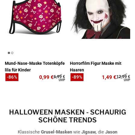
Mund-Nase-Maske Totenköpfe
Horrorfilm Figur Maske mit
lila für Kinder
Haaren
0,99 €
6,99 €
1,49 €
12,99 €
-86%
-89%
HALLOWEEN MASKEN - SCHAURIG
SCHÖNE TRENDS
Klassische
Grusel-Masken
wie
Jigsaw,
die
Jason