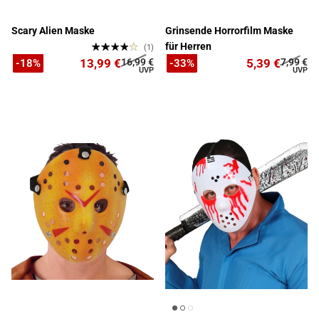
Scary Alien Maske
Grinsende Horrorfilm Maske
für Herren
(1)
13,99 €
16,99 €
5,39 €
7,99 €
-18%
-33%