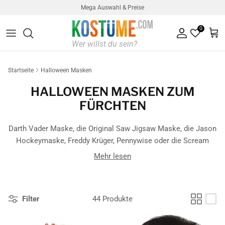
Direkt zum Inhalt
Mega Auswahl & Preise
0
Konto
Ein
Startseite
Halloween Masken
HALLOWEEN MASKEN ZUM
FÜRCHTEN
Darth Vader Maske, die Original Saw Jigsaw Maske, die Jason
Hockeymaske, Freddy Krüger, Pennywise oder die Scream
Maske, für welche
Halloween Maske
entscheidest du dich?
Mehr lesen
Mal ehrlich:
so richtig gruselig
wird dein Halloween Kostüm
erst mit der richtigen
Horror Maske
. Entdecke hier unsere
riesige Auswahl an Masken -
einfach zum Gruseln
!
Filter
44 Produkte