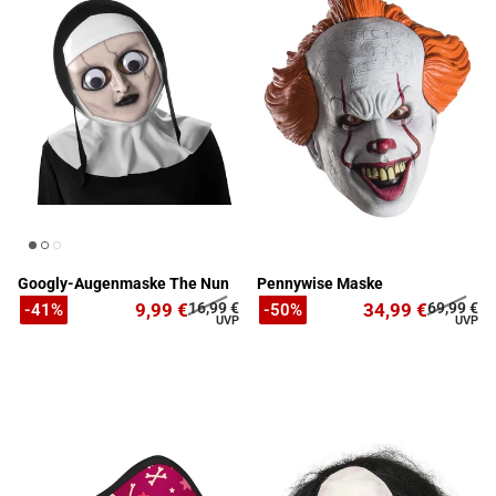
Googly-Augenmaske The Nun
Pennywise Maske
9,99 €
16,99 €
34,99 €
69,99 €
-41%
-50%