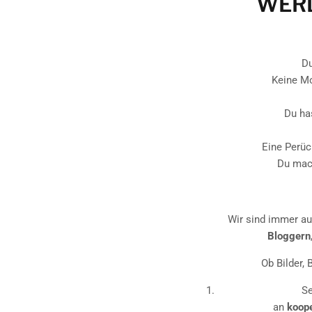
WERD
Du
Keine Mo
Du ha
Eine Perüc
Du mach
Wir sind immer au
Bloggern
Ob Bilder, 
Se
an
koop