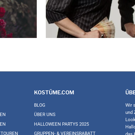
KOSTÜME.COM
ÜB
BLOG
Wir 
und 
EN
ÜBER UNS
Look
EN
HALLOWEEN PARTYS 2025
Hall
ETOUREN
GRUPPEN- & VEREINSRABATT
das 