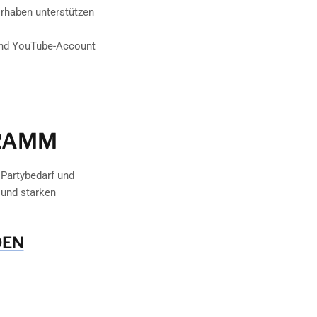
orhaben unterstützen
 und YouTube-Account
GRAMM
 Partybedarf und
 und starken
DEN