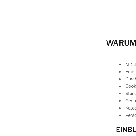
WARUM 
Mit 
Eine 
Durc
Cooki
Ständ
Geri
Kateg
Persö
EINBL