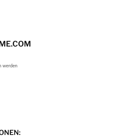
ÜME.COM
n werden
IONEN: