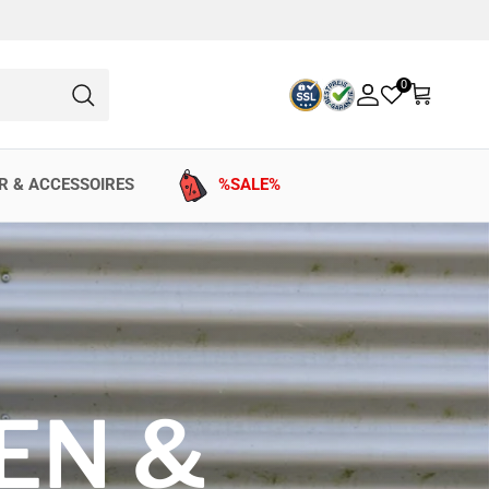
0
Konto
Einkaufswag
Suchen
R & ACCESSOIRES
%SALE%
EN &