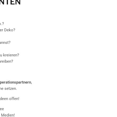
UNTEN
o.?
ler Deko?
annst?
u kreieren?
hreiben?
perationspartnern
,
ne setzen.
Ideen offen!
dee
n Medien!