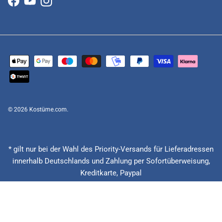
Facebook
YouTube
Instagram
© 2026
Kostüme.com
.
* gilt nur bei der Wahl des Priority-Versands für Lieferadressen
innerhalb Deutschlands und Zahlung per Sofortüberweisung,
Kreditkarte, Paypal
(Feiertage ausgenommen), Lieferzeitberechnung ab Eingang der
Bestellung, Vorauskasse zzgl. Banklaufzeiten von circa 1 - 2
Werktagen.
** 20 € zurück bei verspäteter Lieferung + 15% Rabatt auf die