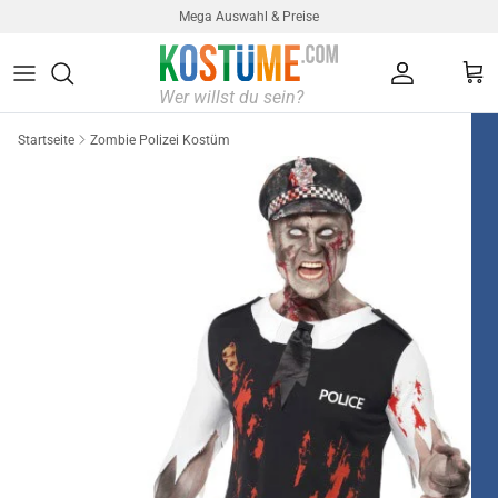
Direkt zum Inhalt
Mega Auswahl & Preise
Konto
Ein
Startseite
Zombie Polizei Kostüm