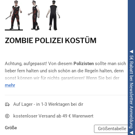
ZOMBIE POLIZEI KOSTÜM
◀ 5€ Rabatt bei Newsletter Anmeldung ◀
Achtung, aufgepasst! Von diesem
Polizisten
sollte man sich
lieber fern halten und sich schön an die Regeln halten, denn
sonst können wir für nichts garantieren! Wenn Sie bei der
Halloweenparty
mehr
auffallen möchten, müssen Sie unbedingt bei
diesem
Kostüm
zugreifen, seien Sie sicher, Sie werden der
absolute Mittelpunkt sein. Das
Zombie Polizei Kostüm für
Auf Lager - in 1-3 Werktagen bei dir
Herren
besteht aus einem
blutverschmierten Oberteil mit
schwarzer Krawatte
, blutverschmierter Hose und einem
kostenloser Versand ab 49 € Warenwert
Polizei-Hut
. Einen
Schlagstock
finden Sie selbstverständlich
Größe
auch in unserem Shop.
Größentabelle