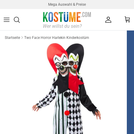
Direkt zum Inhalt
Mega Auswahl & Preise
Konto
Ein
Startseite
Two Face Horror Harlekin Kinderkostüm