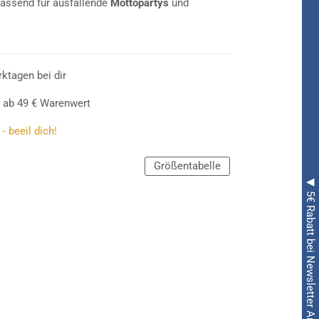
Passend für ausfallende
Mottopartys
und
rktagen bei dir
 ab 49 € Warenwert
- beeil dich!
Größentabelle
◀ 5€ Rabatt bei Newsletter Anmeldung ◀