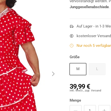
vervollständigt werden. 
Junggesellenabschiede
.
Auf Lager - in 1-3 We
kostenloser Versand
Nur noch 5 verfügbar 
Größe
M
L
Nächste
39,99 €
Menge