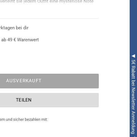
erleiht sie jedem Outfit eine mysteriöse Note
enden Auftritt auf jeder Party.
rktagen bei dir
 ab 49 € Warenwert
◀ 5€ Rabatt bei Newsletter Anmeldung ◀
AUSVERKAUFT
TEILEN
em und sicher bezahlen mit: