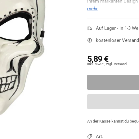
ihrem markanten Design v
und sorgt für einen aufreg
mehr
Auf Lager - in 1-3 We
kostenloser Versand
5,89 €
An der Kasse kannst du bequ
Art.