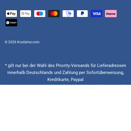
© 2026
Kostüme.com
.
* gilt nur bei der Wahl des Priority-Versands für Lieferadressen
innerhalb Deutschlands und Zahlung per Sofortüberweisung,
Kreditkarte, Paypal
(Feiertage ausgenommen), Lieferzeitberechnung ab Eingang der
Bestellung, Vorauskasse zzgl. Banklaufzeiten von circa 1 - 2
Werktagen.
** 20 € zurück bei verspäteter Lieferung + 15% Rabatt auf die
nächste Bestellung. Gilt nur für Priority und Express Versandarten.
*** Niedrigster Gesamtpreis der letzten 30 Tage vor der
Preisermäßigung.