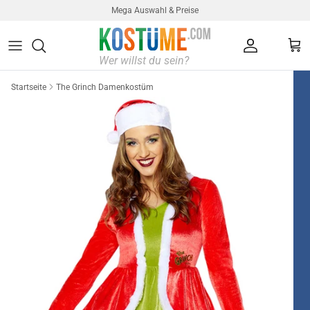
Direkt zum Inhalt
Mega Auswahl & Preise
Konto
Ein
Startseite
The Grinch Damenkostüm