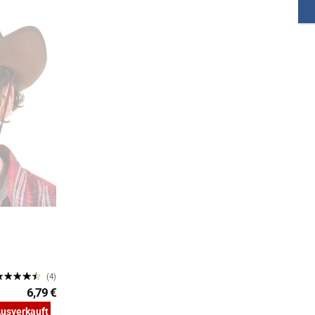
(4)
6,79 €
usverkauft