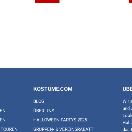
KOSTÜME.COM
ÜB
BLOG
Wir 
und 
EN
ÜBER UNS
Look
EN
HALLOWEEN PARTYS 2025
Hall
ETOUREN
GRUPPEN- & VEREINSRABATT
das 