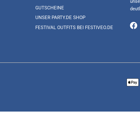
unse
GUTSCHEINE
deut
UNSER PARTY.DE SHOP
FESTIVAL OUTFITS BEI FESTIVEO.DE
Fa
Versands für Lieferadressen innerhalb Deutschlands und Zahlung per 
itberechnung ab Eingang der Bestellung, Vorauskasse zzgl. Banklau
 Lieferung + 15% Rabatt auf die nächste Bestellung. Gilt nur für Pri
* Niedrigster Gesamtpreis der letzten 30 Tage vor der Preisermäßigu