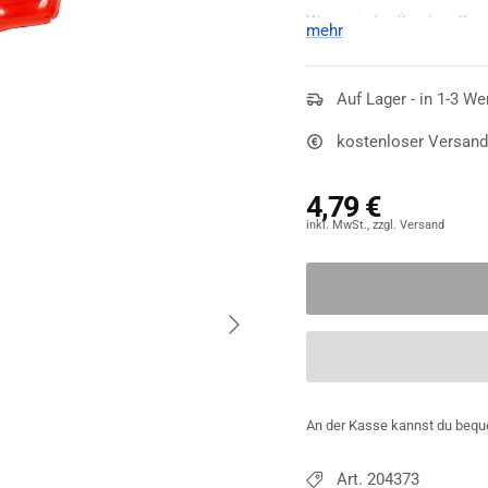
Wer sein teuflisches Kos
mehr
enden wollenden Suche n
einmal einen Blick auf d
kommt in den typischen
Auf Lager - in 1-3 We
Zacken rot sind. Da der D
kostenloser Versand
geringen Gewicht.
4,79 €
Nächste
An der Kasse kannst du bequ
Art. 204373