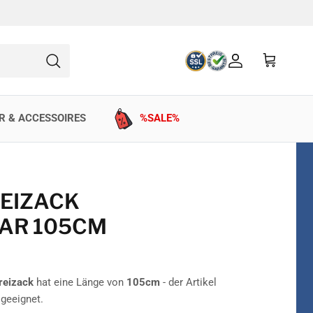
Konto
Einkaufswag
Suchen
R & ACCESSOIRES
%SALE%
REIZACK
AR 105CM
reizack
hat eine Länge von
105cm
- der Artikel
 geeignet.