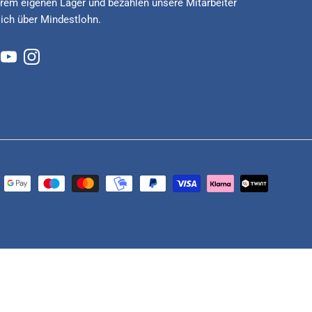
rem eigenen Lager und bezahlen unsere Mitarbeiter
lich über Mindestlohn.
cebook
YouTube
Instagram
Sofortüberweisung, Kreditkarte, Paypal
fzeiten von circa 1 - 2 Werktagen.
ority und Express Versandarten.
ng.