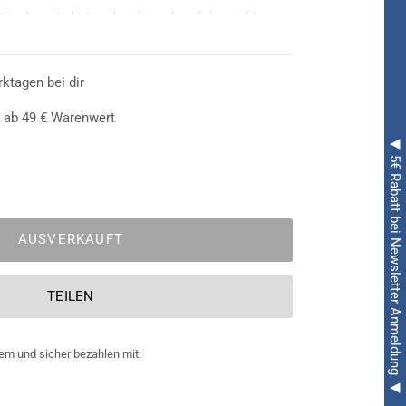
tüm bereits hat und sich noch auf der nicht
ach passenden Accessoires befindet, der sollte
en
Teufel Dreizack aufblasbar 105 cm
werfen. Er
 Farben
rktagen bei dir
Schwarz und Rot
daher, wobei die drei
reizack aufblasbar ist, überzeugt er mit seinem
 ab 49 € Warenwert
◀ 5€ Rabatt bei Newsletter Anmeldung ◀
AUSVERKAUFT
TEILEN
em und sicher bezahlen mit: