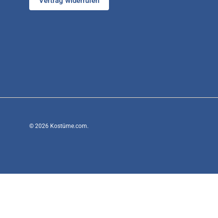
Vertrag widerrufen
© 2026
Kostüme.com
.
* gilt nur bei der Wahl des Priority-
(Feiertage ausgenommen), Lieferze
** 20 € zurück bei verspäteter
**