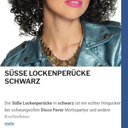
SÜSSE LOCKENPERÜCKE S
CHWARZ
Die
Süße Lockenperücke
in
schwarz
ist ein echter Hingucker
bei schwungvollen
Disco Fever
Mottopartys und andere
Kostümfeten
.
mehr
Süßer die Locken nie wirkten! Diese Perücke beweist, welche