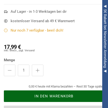
Kraft und Magie Locken auch heute noch haben. Die
Süße
◀ 5€ Rabatt bei Newsletter Anmeldung ◀
Lockenperücke schwarz
Auf Lager - in 1-3 Werktagen bei dir
ist nämlich vom ersten bis zum
letzten Haar im
Locken
-Look gehalten. Bis in etwa zu den
kostenloser Versand ab 49 € Warenwert
Schultern reicht die Perücke einer Dame, die dieses
Accessoire zum Beispiel zu einem schicken Kleid trägt. Gerne
Nur noch 7 verfügbar - beeil dich!
auch an Karneval!
17,99 €
Menge
0,00 € heute mit Klarna bezahlen – Rest 30 Tage später.
IN DEN WARENKORB