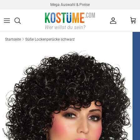
Direkt zum Inhalt
Mega Auswahl & Preise
Konto
Ein
Startseite
Süße Lockenperücke schwarz