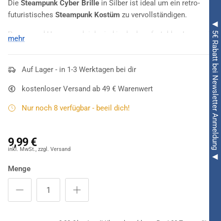
Die
Steampunk Cyber Brille
in Silber ist ideal um ein retro-
futuristisches
Steampunk Kostüm
zu vervollständigen.
◀ 5€ Rabatt bei Newsletter Anmeldung ◀
Damen und Herren zugleich sind in der komfortablen Lage, mit
mehr
dieser silberfarben-schwarzen Brille ein retro-futuristisches
Outfit abrunden zu können. Die
Steampunk Cyber Brille silber
kommt im Used-Look daher, da ihre Ränder
Auf Lager - in 1-3 Werktagen bei dir
silberfarben und
schwarz
abgewetzt aussehen. Das Highlight Nummer eins
kostenloser Versand ab 49 € Warenwert
sind die
Dornen
, an denen sich aber niemand stechen kann.
Das schwarze Band ist größenverstellbar und somit für viele
Nur noch 8 verfügbar - beeil dich!
Köpfe geeignet!
9,99 €
Menge