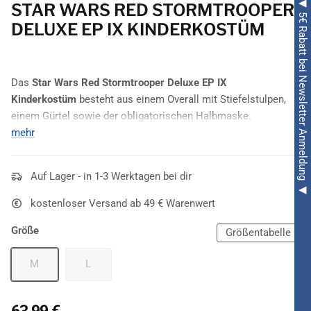
◀ 5€ Rabatt bei Newsletter Anmeldung ◀
STAR WARS RED STORMTROOPER
DELUXE EP IX KINDERKOSTÜM
Das
Star Wars Red Stormtrooper Deluxe EP IX
Kinderkostüm
besteht aus einem Overall mit Stiefelstulpen,
einem Gürtel sowie der obligatorischen
Halbmaske.
mehr
Das originale Lizenzkostüm ist äußerst hochwertig und robust
- so wie ein Stormtrooper eben sein muss! In knalligem Rot
wird Ihr Kind sicher auf jeder Party herausstechen sowie der
Auf Lager - in 1-3 Werktagen bei dir
neunten Episode und dem Aufstieg Skywalkers alle Ehre
kostenloser Versand ab 49 € Warenwert
erweisen!
Größe
Größentabelle
M
L
63,99 €