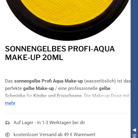
SONNENGELBES PROFI-AQUA
MAKE-UP 20ML
Das
sonnengelbe Profi Aqua Make-up
(wasserlöslich) ist das
perfekte
gelbe Make-up
/ eine professionelle
gelbe
Schminke
für
Kinder und Erwachsene
. Die Make-up Dose mit
20ml Inhalt reicht für ca. 50 Gesichter oder eineinhalb
mehr
Körper
. Achtung: Nicht geeignet für Kinder unter 3 Jahren.
Enthält Kleinteile, Erstickungsgefahr.
Auf Lager - in 1-3 Werktagen bei dir
kostenloser Versand ab 49 € Warenwert