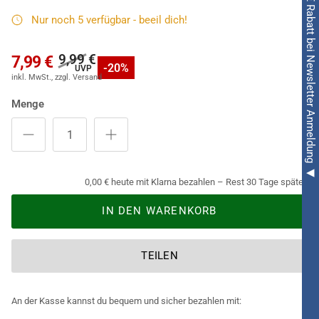
◀ 5€ Rabatt bei Newsletter Anmeldung ◀
Nur noch 5 verfügbar - beeil dich!
9,99 €
7,99 €
-20%
Menge
- Farbintensiv und hoch pigmentiert
Aufgrund der hohen Pigmentierung ist die Schminke
besonders farbintensiv und garantiert somit eine hohe
0,00 € heute mit Klarna bezahlen – Rest 30 Tage später.
Deckkraft und ermöglicht zudem ein leichtes Auftragen auf
IN DEN WARENKORB
das Schminkareal.
- Schminke nach Kosmetik-Verordnung hergestellt
TEILEN
Bei der Produktion der Schminke wurden ausschließlich
Pigmente der Kategorie 1 verwendet, welche für Kosmetika
ohne Einschränkungen eingesetzt werden können.
An der Kasse kannst du bequem und sicher bezahlen mit: