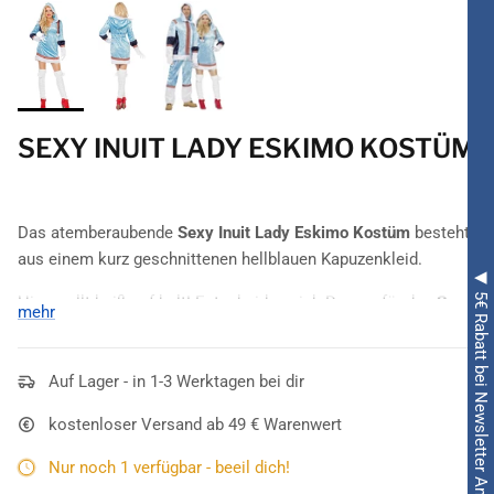
SEXY INUIT LADY ESKIMO KOSTÜM
Das atemberaubende
Sexy Inuit Lady Eskimo Kostüm
besteht
aus einem kurz geschnittenen hellblauen Kapuzenkleid.
◀ 5€ Rabatt bei Newsletter Anmeldung ◀
Hier prallt heiß auf kalt! Entscheiden sich Damen für das
Sexy
mehr
Inuit Lady Eskimo Kostüm
, dann kombinieren sie einen
verführerischen Schnitt mit dem eisigen
hellblauen
Ton des
kurz geschnittenen Kleides. Jenes ist größtenteils in dieser
Auf Lager - in 1-3 Werktagen bei dir
Farbe gehalten und glänzt ganz bezaubernd. An der Kapuze
kostenloser Versand ab 49 € Warenwert
befindet sich weißes Fell und die
bunt-gemusterten Borten
an
mehreren Stellen des Kostüms ziehen die Blicke ebenfalls auf
Nur noch 1 verfügbar - beeil dich!
sich. Verführerisch!