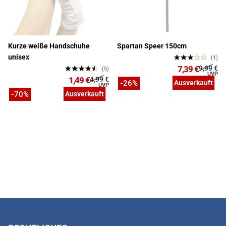
Kurze weiße Handschuhe
Spartan Speer 150cm
unisex
(1)
7,39 €
9,99 €
(5)
1,49 €
4,99 €
-26%
Ausverkauft
-70%
Ausverkauft