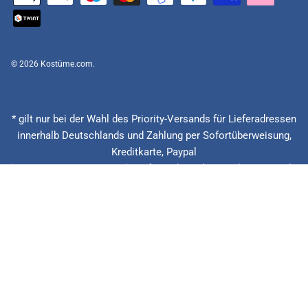
© 2026
Kostüme.com
.
* gilt nur bei der Wahl des Priority-Versands für Lieferadressen
innerhalb Deutschlands und Zahlung per Sofortüberweisung,
Kreditkarte, Paypal
(Feiertage ausgenommen), Lieferzeitberechnung ab Eingang der
Bestellung, Vorauskasse zzgl. Banklaufzeiten von circa 1 - 2
Werktagen.
** 20 € zurück bei verspäteter Lieferung + 15% Rabatt auf die
nächste Bestellung. Gilt nur für Priority und Express Versandarten.
*** Niedrigster Gesamtpreis der letzten 30 Tage vor der
Preisermäßigung.
Alle Preise inkl. gesetzl. Mehrwertsteuer zzgl.Versandkosten.