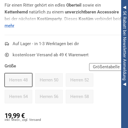
Für einen Ritter gehört ein edles
Oberteil
sowie ein
◀ 5€ Rabatt bei Newsletter Anmeldung ◀
Kettenhemd
natürlich zu einem
unverzichtbaren Accessoire
bei der nächsten
Kostümparty
. Dieses
Kostüm
verbindet beide
Kleidungsstücke in einem und versetzt den Träger so in die
mehr
wilden
Zeiten des
Mittelalters
. Das Oberteil besteht im
Rumpfbereich
aus einem dunklen Stoff mit
großem
Auf Lager - in 1-3 Werktagen bei dir
Löwensymbol
, am Saum sowie im Schulterbereich sind
Borten
mit
Zinkenoptik
angebracht. Die Ärmel und Kapuze des
kostenloser Versand ab 49 € Warenwert
Oberteils imitieren ein
klassisches Kettenhemd
, sind jedoch
Größe
aus Stoff gefertigt und so besonders leicht zu tragen. Die
Größentabelle
Kapuze
des Oberteils verbindet diese beiden Optiken und wird
Herren 48
Herren 50
Herren 52
zu einer auffälligen Abrundung des Kostüms. Zur Ergänzung
des
Ritterkostüms
dürfen
Schwert
und
Schild
natürlich nicht
fehlen, die Sie bei einem Überblick über unseren vielfältigen
Herren 54
Herren 56
Herren 58
Onlineshop mit Sicherheit schnell finden.
19,99 €