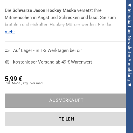
◀ 5€ Rabatt bei Newsletter Anmeldung ◀
Die
Schwarze Jason Hockey Maske
versetzt Ihre
Mitmenschen in Angst und Schrecken und lässt Sie zum
brutalen und eiskalten Hockey Mörder werden. Für das
passende Kostüm stöbern Sie gerne in unserem Webshop
mehr
weiter.
Wer die Horrorfilme rund um
Auf Lager - in 1-3 Werktagen bei dir
Freitag, der 13.
kennt, der weiß
auch, wer Jason ist. Erblicken diejenigen Besucher einer
kostenloser Versand ab 49 € Warenwert
Halloween
-Fete dann einen Herren, der die
Schwarze Jason
Hockey Maske
trägt, ist blankes Entsetzen garantiert. Die
5,99 €
Hockey-Maske sieht nämlich wie in den Filmen aus und
komplettiert ein Massenmörder-Outfit perfekt. Die Maske ist
schwarz, glänzend und mit Löchern versehen
. Gruselig!
AUSVERKAUFT
TEILEN