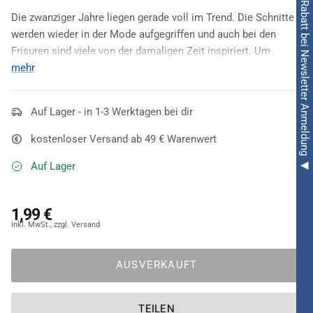
◀ 5€ Rabatt bei Newsletter Anmeldung ◀
Die zwanziger Jahre liegen gerade voll im Trend. Die Schnitte
werden wieder in der Mode aufgegriffen und auch bei den
Frisuren sind viele von der damaligen Zeit inspiriert. Um
wirklich in die Zeit der
mehr
"roaring twenties"
einzutauchen, ist
eine entsprechende Mottoparty ideal. Allerdings sollte man
dann auch
stilecht
verkleidet sein. Mit dem eleganten
Auf Lager - in 1-3 Werktagen bei dir
Charleston Stirnband
im Stil jener Zeit werden Sie zum
Hingucker
auf jeder Charleston- oder 20 Jahre Mottoparty. Der
kostenloser Versand ab 49 € Warenwert
Stirnreif
besteht aus
Satin ist silber und aufwendig mit Feder
Auf Lager
und
Schmuckapplikationen
verziert. Dadurch ergibt sich eine
elegante Optik
. Übrigens eignet sich das Charleston Stirnband
auch als Accessoire für ein Showgirlkostüm.
1,99 €
AUSVERKAUFT
TEILEN