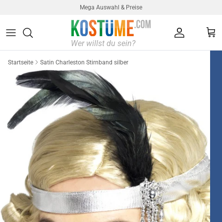
Direkt zum Inhalt
Mega Auswahl & Preise
Konto
Ein
Startseite
Satin Charleston Stirnband silber