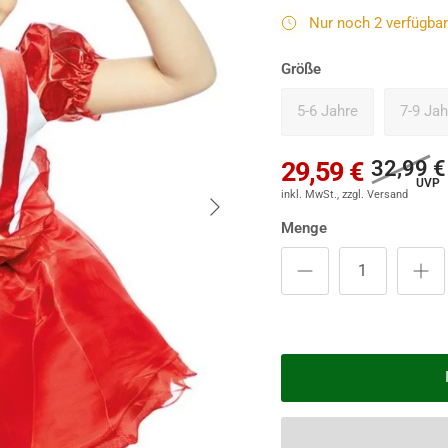
Nur noch 2 verfügbar 
Größe
5-6 Jahre
7-9 Jah
32,99 €
29,59 €
Nächste
Menge