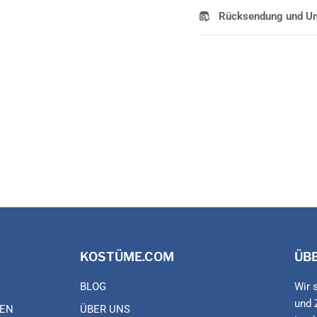
Rücksendung und U
KOSTÜME.COM
ÜB
BLOG
Wir 
und 
EN
ÜBER UNS