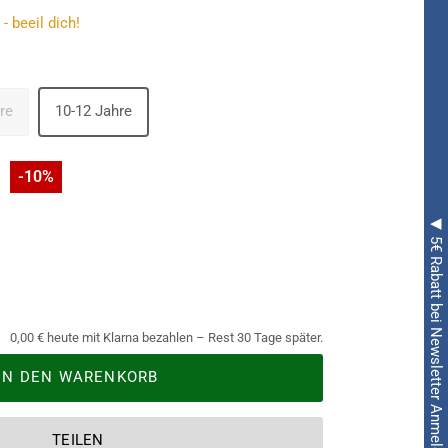
- beeil dich!
re
10-12 Jahre
-10%
◀ 5€ Rabatt bei Newsletter Anmeldung ◀
0,00 € heute mit Klarna bezahlen – Rest 30 Tage später.
IN DEN WARENKORB
TEILEN