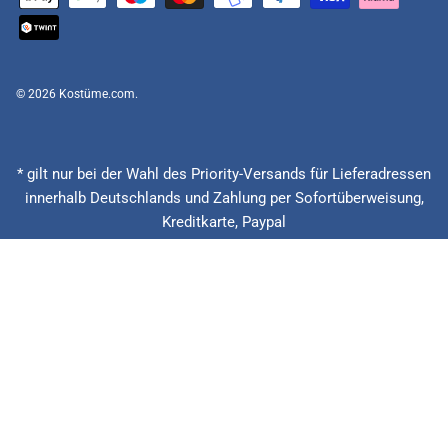
© 2026
Kostüme.com
.
* gilt nur bei der Wahl des Priority-Versands für Lieferadressen
innerhalb Deutschlands und Zahlung per Sofortüberweisung,
Kreditkarte, Paypal
(Feiertage ausgenommen), Lieferzeitberechnung ab Eingang der
Bestellung, Vorauskasse zzgl. Banklaufzeiten von circa 1 - 2
Werktagen.
** 20 € zurück bei verspäteter Lieferung + 15% Rabatt auf die
nächste Bestellung. Gilt nur für Priority und Express Versandarten.
*** Niedrigster Gesamtpreis der letzten 30 Tage vor der
Preisermäßigung.
Alle Preise inkl. gesetzl. Mehrwertsteuer zzgl.Versandkosten.