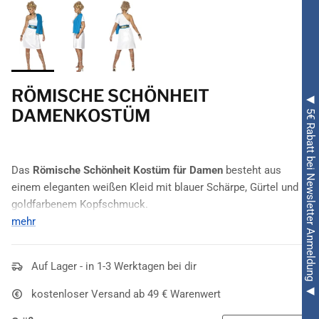
RÖMISCHE SCHÖNHEIT
◀ 5€ Rabatt bei Newsletter Anmeldung ◀
DAMENKOSTÜM
Das
Römische Schönheit Kostüm für Damen
besteht aus
einem eleganten weißen Kleid mit blauer Schärpe, Gürtel und
goldfarbenem Kopfschmuck.
mehr
Wer seine eigene Schönheit mit einem gelungenen Kostüm zur
Geltung bringen und dabei in das alte Rom abtauchen möchte,
wird eine Freude mit dem
Auf Lager - in 1-3 Werktagen bei dir
Römische Schönheit Damenkostüm
haben. Dieser Artikel besteht aus einem
sexy Kleid
, das mit
kostenloser Versand ab 49 € Warenwert
einer ausgeprägten Eleganz besticht, dem
Gürtel
um die Taille
sowie dem schönen
Kopfschmuck
in der edlen Farbe Gold.