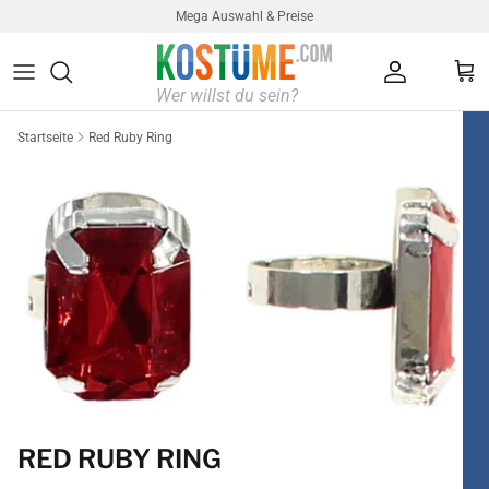
Direkt zum Inhalt
Mega Auswahl & Preise
Konto
Ein
Startseite
Red Ruby Ring
RED RUBY RING