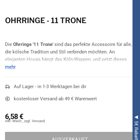
OHRRINGE - 11 TRONE
Die
Ohrringe '11 Trone'
sind das perfekte Accessoire für alle,
die kölsche Tradition und Stil verbinden möchten. An
eleganten Hoops hängt das Köln-Wappen, und setzt dieses
eindrucksvoll in Szene. Ob für den
mehr
Karneval
, einen besonderen
Anlass oder einfach als Hommage an die Domstadt – mit
diesen Ohrringen zeigst du deine kölsche Verbundenheit auf
Auf Lager - in 1-3 Werktagen bei dir
eine stilvolle Art!
kostenloser Versand ab 49 € Warenwert
6,58 €
AUSVERKAUFT