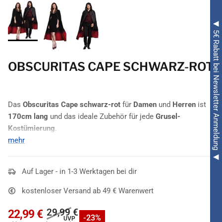
◀ 5€ Rabatt bei Newsletter Anmeldung ◀
OBSCURITAS CAPE SCHWARZ-ROT
Das
Obscuritas Cape schwarz-rot
für
Damen
und
Herren
ist
170cm lang
und das ideale Zubehör für jede
Grusel-
Kostümierung
.
mehr
Erwachsene runden die unterschiedlichsten Outfits mit diesem
Cape sowohl düster als auch elegant ab. Gehalten ist dieser
Hingucker nämlich in
Auf Lager - in 1-3 Werktagen bei dir
Schwarz und etwas Rot
, wobei Letzteres
eher unten zu bewundern ist. Binden lässt sich das mit
Kapuze
kostenloser Versand ab 49 € Warenwert
ausgestattete
Obscuritas Cape schwarz-rot
ganz bequem und
mühelos unterhalb des Halses.
Zarter Glanz
rundet die Optik
29,99 €
22,99 €
-23%
des leichten und mit hohem Tragekomfort punktenden