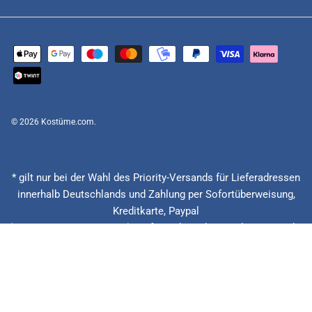
© 2026
Kostüme.com
.
* gilt nur bei der Wahl des Priority-Versands für Lieferadressen
innerhalb Deutschlands und Zahlung per Sofortüberweisung,
Kreditkarte, Paypal
(Feiertage ausgenommen), Lieferzeitberechnung ab Eingang der
Bestellung, Vorauskasse zzgl. Banklaufzeiten von circa 1 - 2
Werktagen.
** 20 € zurück bei verspäteter Lieferung + 15% Rabatt auf die
nächste Bestellung. Gilt nur für Priority und Express Versandarten.
*** Niedrigster Gesamtpreis der letzten 30 Tage vor der