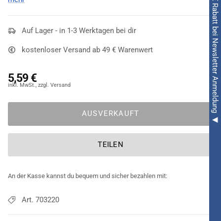
◀ 5€ Rabatt bei Newsletter Anmeldung ◀
Wem eine knallige Kette nicht reicht, der greift kurzerhand zum
Neon Ketten Set 4-teilig
. Es besteht aus vier Ketten, die
allesamt mit zahlreichen
Auf Lager - in 1-3 Werktagen bei dir
Perlen
versehen sind. Das
Zusammenspiel aus
Pink, Orange, Grün und Gelb in Neonoptik
kostenloser Versand ab 49 € Warenwert
macht den Look dieses Accessoires aus. Ladys runden die
flippigsten Outfits mit diesem Set ab und machen
5,59 €
beispielsweise ihr
Bad
-
Taste
-
Kostüm
zum Hit!
AUSVERKAUFT
TEILEN
An der Kasse kannst du bequem und sicher bezahlen mit:
Art. 703220