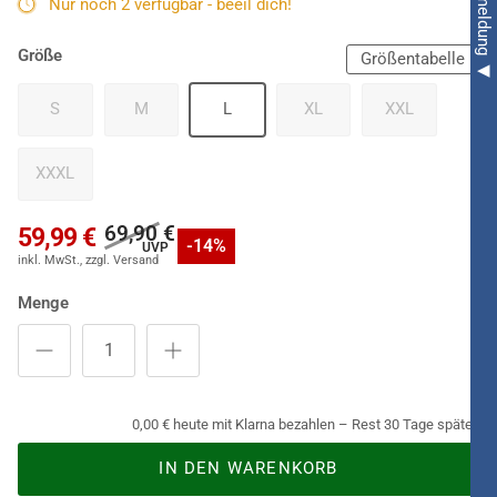
Nur noch 2 verfügbar - beeil dich!
Größe
Größentabelle
S
M
L
XL
XXL
XXXL
69,90 €
59,99 €
-14%
Menge
0,00 € heute mit Klarna bezahlen – Rest 30 Tage später.
IN DEN WARENKORB