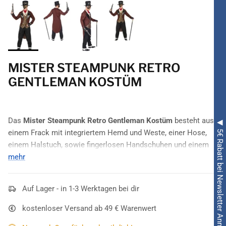
MISTER STEAMPUNK RETRO
GENTLEMAN KOSTÜM
Das
Mister Steampunk Retro Gentleman Kostüm
besteht aus
◀ 5€ Rabatt bei Newsletter Anmeldung ◀
einem Frack mit integriertem Hemd und Weste, einer Hose,
einem Halstuch, sowie fingerlosen Handschuhen und einem
Zylinder. Eine tolle
mehr
Kostümierung
für diverse
Kostümveranstaltungen
.
Auf Lager - in 1-3 Werktagen bei dir
kostenloser Versand ab 49 € Warenwert