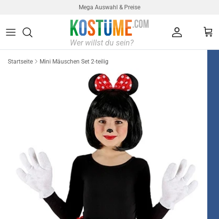
Direkt zum Inhalt
Mega Auswahl & Preise
Konto
Ein
Startseite
Mini Mäuschen Set 2-teilig