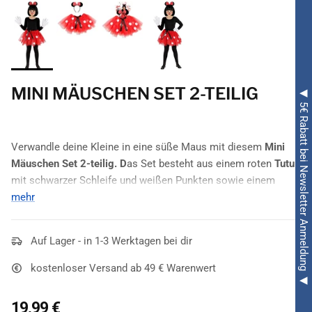
MINI MÄUSCHEN SET 2-TEILIG
◀ 5€ Rabatt bei Newsletter Anmeldung ◀
Verwandle deine Kleine in eine süße Maus mit diesem
Mini
Mäuschen Set 2-teilig. D
as Set besteht aus einem roten
Tutu
mit schwarzer Schleife und weißen Punkten sowie einem
Haarreif,
mehr
an welchem die
Maus Ohren
befestigt sind.
Auf Lager - in 1-3 Werktagen bei dir
kostenloser Versand ab 49 € Warenwert
19,99 €