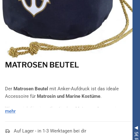
MATROSEN BEUTEL
Der
Matrosen Beutel
mit Anker-Aufdruck ist das ideale
Accessoire
für
Matrosin und Marine Kostüme
.
Wie es sich für ein authentisches Matrosen-Accessoire
mehr
gehört, kommt dieser Beutel in einem maritimen Blau daher.
Auf ihm zu sehen ist ein
weißer Anker
, der goldfarben
umrandet die Blicke auf sich zieht. Mit einem
Auf Lager - in 1-3 Werktagen bei dir
goldfarbenen
Kordelband
lässt sich der
Matrosen Beutel
bequem öffnen