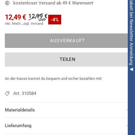
◀ 5€ Rabatt bei Newsletter Anmeldung ◀
kostenloser Versand ab 49 € Warenwert
und schließen. Damen verwenden diesen Hingucker ebenso
wie Herren für etliche maritime Outfits!
12,99 €
12,49 €
-4%
AUSVERKAUFT
TEILEN
An der Kasse kannst du bequem und sicher bezahlen mit:
Art. 310584
Materialdetails
Lieferumfang