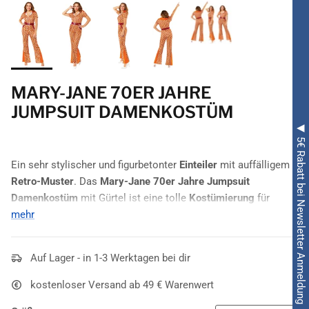
MARY-JANE 70ER JAHRE
JUMPSUIT DAMENKOSTÜM
◀ 5€ Rabatt bei Newsletter Anmeldung ◀
Ein sehr stylischer und figurbetonter
Einteiler
mit auffälligem
Retro-Muster
. Das
Mary-Jane 70er Jahre Jumpsuit
Damenkostüm
mit Gürtel ist eine tolle
Kostümierung
für
Mottopartys
mehr
und diverse weitere
Kostümveranstaltungen
. Mit
diesem
Kostüm
bist du der Star auf jeder Tanzfläche. Das
Retromuster
, der imposante Kragen sowie der Schlag an den
Auf Lager - in 1-3 Werktagen bei dir
Hosenbeinen lassen das
Kostüm
richtig authentisch wirken.
Mit einer 70er Jahre Perücke, auffälligen Ohrringen und einer
kostenloser Versand ab 49 € Warenwert
Peacekette
, rundest du deinen
70er Jahre Look
perfekt ab.