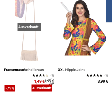
Ausverkauft
Fransentasche hellbraun
XXL Hippie Joint
(4)
(1)
1,49 €
6,99 €
3,99 €
-79%
Ausverkauft