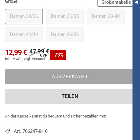
Größe
Ideal für den
Schlagermove
geeignet.
Größentabelle
Damen 34/36
Damen 36/38
Damen 38/40
Damen 42/44
Damen 46/48
47,99 €
12,99 €
-73%
AUSVERKAUFT
TEILEN
An der Kasse kannst du bequem und sicher bezahlen mit:
Art. 706247-8-10