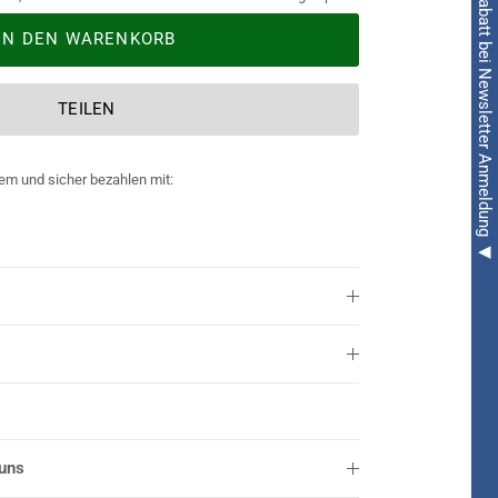
◀ 5€ Rabatt bei Newsletter Anmeldung ◀
IN DEN WARENKORB
TEILEN
em und sicher bezahlen mit:
 uns