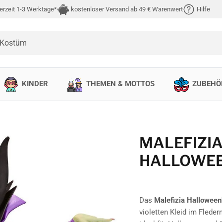
erzeit 1-3 Werktage*
kostenloser Versand ab 49 € Warenwert
Hilfe
 Kostüm
KINDER
THEMEN & MOTTOS
ZUBEHÖ
MALEFIZI
HALLOWE
Das
Malefizia Hallowee
violetten Kleid im Fled