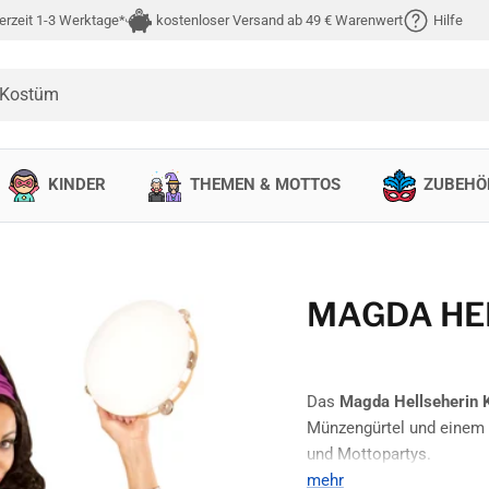
erzeit 1-3 Werktage*
kostenloser Versand ab 49 € Warenwert
Hilfe
 Kostüm
KINDER
THEMEN & MOTTOS
ZUBEHÖ
MAGDA HE
Das
Magda Hellseherin
Münzengürtel und einem v
und Mottopartys.
mehr