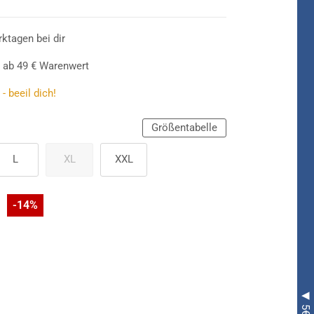
er Länge verdammt verführerisch und kommt in
 Die eingearbeitete
weiße Bluse
wartet mit
tiert den Zigeunerin-Look ebenso wie der
rktagen bei dir
d das Kopftuch. Das
Magda Hellseherin
 ab 49 € Warenwert
r Blickfang mit Schleife, Schnürung und
lanz!
- beeil dich!
Größentabelle
L
XL
XXL
-14%