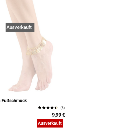
Ausverkauft
n Fußschmuck
(3)
9,99 €
Ausverkauft