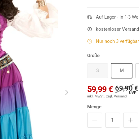
Das Kleid ist trotz sein
Violett sowie Blau
daher.
Rüschen auf und komplet
Auf Lager - in 1-3 We
markante
Münz-Gürtel
un
kostenloser Versand
Kostüm
- ein wundervolle
schimmernd-samtigem G
Nur noch 3 verfügbar 
Größe
S
M
69,90 €
59,99 €
Nächste
Menge