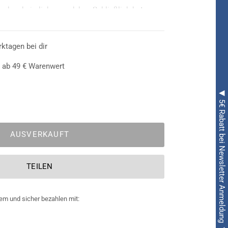
uch unheimlich sexy daher. Schließlich betonen
anz aufregende Art und Weise. Die
Langen
ndschuhe
sind in
Schwarz
gehalten und geben ab
e Haut ihrer Trägerin frei. Sie sind zudem recht
rktagen bei dir
Dame Stil und Eleganz, wenn sie sie
 ab 49 € Warenwert
 barocken Kostüm trägt.
◀ 5€ Rabatt bei Newsletter Anmeldung ◀
AUSVERKAUFT
TEILEN
em und sicher bezahlen mit: