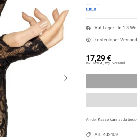
Allerdings kommen sie a
mehr
sie die Hände auf eine g
fingerlosen Spitzen-Ha
und an einen Blick auf di
Auf Lager - in 1-3 We
edel und verleihen einer 
kostenloser Versand
beispielsweise zu einem
17,29 €
Nächste
An der Kasse kannst du bequ
Art. 402409