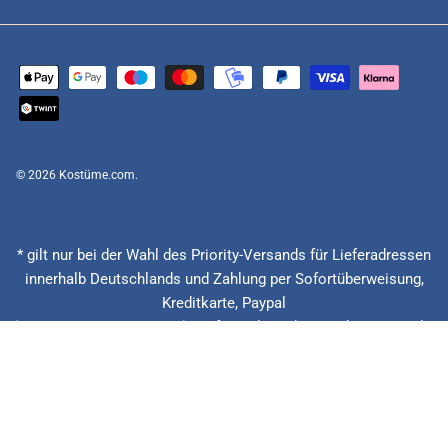
© 2026
Kostüme.com
.
* gilt nur bei der Wahl des Priority-Versands für Lieferadressen
innerhalb Deutschlands und Zahlung per Sofortüberweisung,
Kreditkarte, Paypal
(Feiertage ausgenommen), Lieferzeitberechnung ab Eingang der
Bestellung, Vorauskasse zzgl. Banklaufzeiten von circa 1 - 2
Werktagen.
** 20 € zurück bei verspäteter Lieferung + 15% Rabatt auf die
nächste Bestellung. Gilt nur für Priority und Express Versandarten.
*** Niedrigster Gesamtpreis der letzten 30 Tage vor der