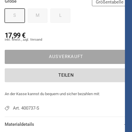
Größe
leichte
Kleid in Rot Weiß
besteht aus Polyester, und wenn
Größentabelle
dazu noch Handschuhe optional bestellt werden, eine schicke
S
M
L
Strumpfhose und tanzbereite Schuhe, ergibt sich ein Auftritt,
der nicht unbedingt nach heiliger Nacht wirkt.
17,99 €
AUSVERKAUFT
TEILEN
An der Kasse kannst du bequem und sicher bezahlen mit:
Art. 400737-S
Materialdetails