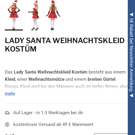
◀ 5€ Rabatt bei Newsletter Anmeldung ◀
LADY SANTA WEIHNACHTSKLEID
KOSTÜM
Das
Lady Santa Weihnachtskleid Kostüm
besteht aus einem
Kleid
, einer
Weihnachtsmütze
und einem
breiten Gürtel
.
Dieses Kleid wird bei den Männern auch im tiefen Winter, also
zur Adventszeit, dafür sorgen, dass ihnen ganz heiß wird. Es
mehr
ist
kurz
, bietet vor allen Dingen aber auch ein
Dekolleté
, das
beeindruckt. Ein Hauch von Nichts dient als Träger,
fesch und
Auf Lager - in 1-3 Werktagen bei dir
sexy gleichermaßen
. Das
Oberteil sitzt eng wie ein Mieder
,
dafür schwingt der
Rock schön weit
, die perfekte Mischung,
kostenloser Versand ab 49 € Warenwert
um beim Adventstanz ordentlich Spaß zu haben. Dieses