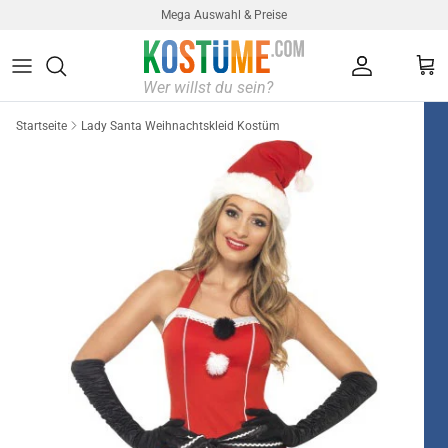
Direkt zum Inhalt
Mega Auswahl & Preise
Konto
Ein
Startseite
Lady Santa Weihnachtskleid Kostüm