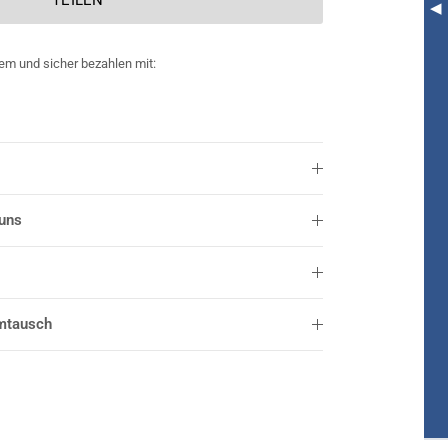
em und sicher bezahlen mit:
 uns
mtausch