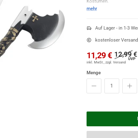
Kostümen.
mehr
Hoch zu Ross! Die Schwe
Wappen versehen. Nun k
Kinder
Auf Lager - in 1-3 We
losgehen! Ritterk
Beliebtheitsskala bei Kin
kostenloser Versand
Mit diesem Set ergänzt 
enthalten: Ein Schwert, e
12,99 €
11,29 €
Menge