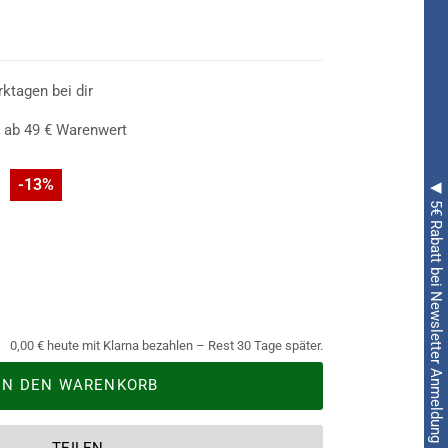
rter sind geschmiedet und die Schilde mit den
ann es mit dem
Kreuzfahrer-Waffen-Set für
rktagen bei dir
ostüme sind immer noch ganz weit oben, auf der
dern, die sich zum Fasching verkleiden wollen.
 ab 49 € Warenwert
man perfekt solche Kostüme. Im Lieferumfang ist
in Schild und eine Axt in jeweils 50 cm Länge.
-13%
◀ 5€ Rabatt bei Newsletter Anmeldung ◀
0,00 € heute mit Klarna bezahlen – Rest 30 Tage später.
IN DEN WARENKORB
TEILEN