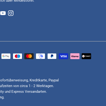
lich über Mindestlohn.
cebook
YouTube
Instagram
Sofortüberweisung, Kreditkarte, Paypal
fzeiten von circa 1 - 2 Werktagen.
ority und Express Versandarten.
ng.