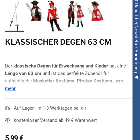
◀ 5€ Rabatt bei Newsletter Anmeldung ◀
KLASSISCHER DEGEN 63 CM
Der
klassische Degen für Erwachsene und Kinder
hat eine
Länge von 63 cm
und ist das perfekte Zubehör für
authentische
Musketier Kostüme, Piraten Kostüme
, uvm.
mehr
Dieser
Degen
kommt sehr realistisch daher, ist aber natürlich
nicht gefährlich. Schließlich ist die Klinge alles andere als
spitz und scharf, so dass der
Auf Lager - in 1-3 Werktagen bei dir
klassische Degen 63 cm
ohne
Gefahr auf einer Kostüm- oder Faschingsparty zum Einsatz
kostenloser Versand ab 49 € Warenwert
kommen darf. Die Glocke ist
detailreich verziert
und passt
sich somit dem schwarzen Griff perfekt an. Ein Must-Have für
5,99 €
Musketiere und viele andere Kostüme.