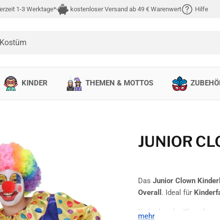
erzeit 1-3 Werktage*
kostenloser Versand ab 49 € Warenwert
Hilfe
 Kostüm
KINDER
THEMEN & MOTTOS
ZUBEHÖ
JUNIOR C
Das
Junior Clown Kinde
Overall
. Ideal für
Kinderf
Seit jeher der Klassiker 
mehr