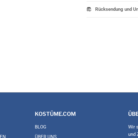
Rücksendung und U
KOSTÜME.COM
ÜB
BLOG
Wir 
und 
EN
ÜBER UNS