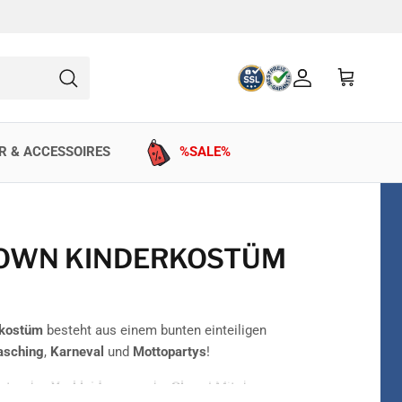
Konto
Einkaufswag
Suchen
R & ACCESSOIRES
%SALE%
LOWN KINDERKOSTÜM
rkostüm
besteht aus einem bunten einteiligen
asching
,
Karneval
und
Mottopartys
!
unter den
Verkleidungen
- der
Clown
! Mit dem