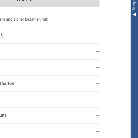
em und sicher bezahlen mit:
10
thalten
 uns