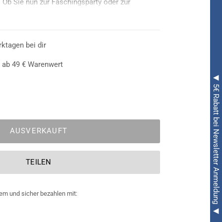
 Ob Sie nun zur Faschingsparty oder zur
stüm wird durch die Handschuhe perfekt in
rktagen bei dir
 ab 49 € Warenwert
◀ 5€ Rabatt bei Newsletter Anmeldung ◀
AUSVERKAUFT
TEILEN
em und sicher bezahlen mit: