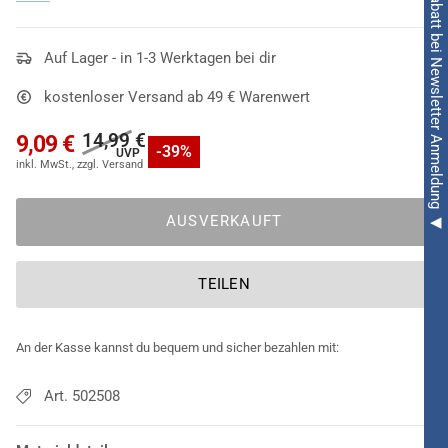
◀ 5€ Rabatt bei Newsletter Anmeldung ◀
Perücke light pink kommt diese
Jelly Belly Party Perücke
pink
daher. Natürlich können Damen dieses schicke
Accessoire ebenfalls auf einer coolen
Auf Lager - in 1-3 Werktagen bei dir
Pink-Party
tragen und
etliche flippige Kostümierungen abrunden. Die Seiten und die
kostenloser Versand ab 49 € Warenwert
Stirn sind übrigens bedeckt, wenn Ladys zu dieser
Kurzhaarfrisur
in einer Art Bob greifen!
14,99 €
9,09 €
-39%
AUSVERKAUFT
TEILEN
An der Kasse kannst du bequem und sicher bezahlen mit:
Art. 502508