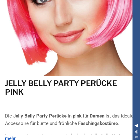
JELLY BELLY PARTY PERÜCKE
PINK
Die
Jelly Belly Party Perücke
in
pink
für
Damen
ist das ideale
Accessoire für bunte und fröhliche
Faschingskostüme
.
In einem etwas intensiveren Pink als die Jelly Belly Party
mehr