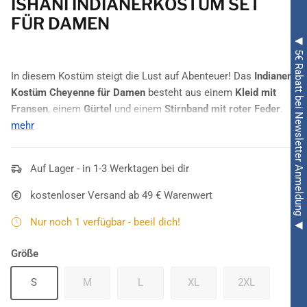
ISHANI INDIANERKOSTÜM SET
FÜR DAMEN
◀ 5€ Rabatt bei Newsletter Anmeldung ◀
In diesem Kostüm steigt die Lust auf Abenteuer! Das
Indianer
Kostüm Cheyenne für Damen
besteht aus einem
Kleid mit
Fransen
, einem
Gürtel
und einem
Stirnband mit roter Feder
.
Ein tolles Kostüm für Karnevals- oder Motto-Partys.
mehr
ACHTUNG! Der Artikel fällt eine Nummer größer aus, bitte
beachte dies bei deiner Bestellung.
Auf Lager - in 1-3 Werktagen bei dir
kostenloser Versand ab 49 € Warenwert
Nur noch 1 verfügbar - beeil dich!
Größe
S
M
L
XL
2XL