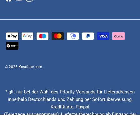
Facebook
YouTube
Instagram
© 2026
Kostüme.com
.
* gilt nur bei der Wahl des Priority-Versands für Lieferadressen
innerhalb Deutschlands und Zahlung per Sofortüberweisung,
Kreditkarte, Paypal
(Feiertage ausgenommen), Lieferzeitberechnung ab Eingang der
Bestellung, Vorauskasse zzgl. Banklaufzeiten von circa 1 - 2
Werktagen.
** 20 € zurück bei verspäteter Lieferung + 15% Rabatt auf die