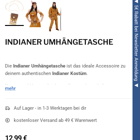
◀ 5€ Rabatt bei Newsletter Anmeldung ◀
INDIANER UMHÄNGETASCHE
Die
Indianer Umhängetasche
ist das ideale Accessoire zu
deinem authentischen
Indianer Kostüm
.
Damen und Herren gleichermaßen runden mit dieser
mehr
authentischen Tasche ihr Indianer-Outfit ab. Dieses
Accessoire ist in den Farben
Hellbraun, Dunkelbraun und
Beige
Auf Lager - in 1-3 Werktagen bei dir
gehalten. Letzteres ist für die obligatorischen Fransen
reserviert, ohne die keine Indianer-Komponente auskommt.
kostenloser Versand ab 49 € Warenwert
Die
Indianer Umhängetasche
besticht zudem mit
metallenen
Nieten, hellen Federn und braunen Perlen
. Reicht in etwa bis
12,99 €
zur Taille!