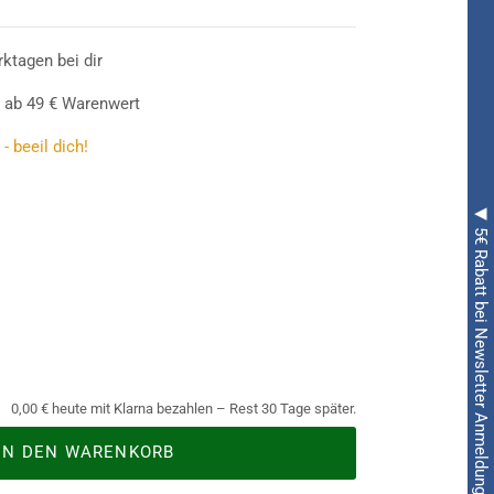
erden sich ziemlich ängstigen, wenn sie
die schreckliche
Holzfäller Axt 59 cm
bei sich
ie Maserung sehr realistisch daher und weist
rktagen bei dir
 - noch! Schließlich eignet sie sich wunderbar, um
 ab 49 € Warenwert
rteile zu erleichtern. Gruselig!
- beeil dich!
◀ 5€ Rabatt bei Newsletter Anmeldung ◀
0,00 € heute mit Klarna bezahlen – Rest 30 Tage später.
IN DEN WARENKORB