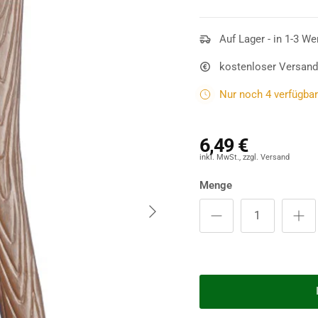
gruseligen Motto-Party
w
jemanden erblicken, der 
trägt. Sie kommt durch d
Auf Lager - in 1-3 We
keinerlei Blutflecken auf
kostenloser Versand
die Gäste um einige Körpe
Nur noch 4 verfügbar 
6,49 €
Menge
Nächste