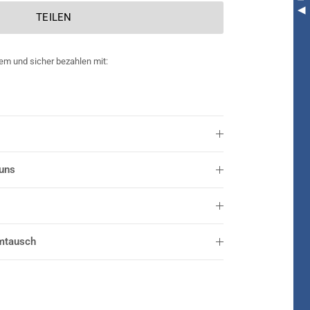
TEILEN
em und sicher bezahlen mit:
 uns
mtausch