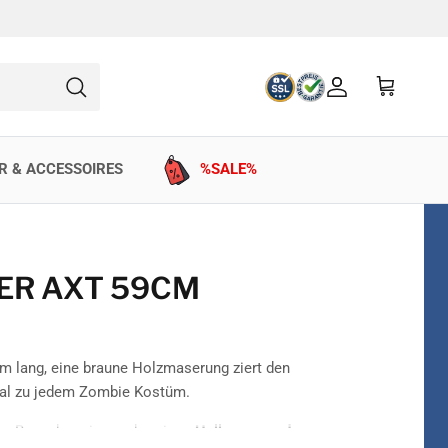
Konto
Einkaufswag
Suchen
R & ACCESSOIRES
%SALE%
ER AXT 59CM
9cm lang, eine braune Holzmaserung ziert den
deal zu jedem Zombie Kostüm.
hen Besucher einer schaurigen
Halloween- oder