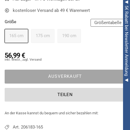
◀ 5€ Rabatt bei Newsletter Anmeldung ◀
Kostümierung. Das
Grey Rabbit Plüschkostüm Unisex
hat
kostenloser Versand ab 49 € Warenwert
einen weißen Bauch und einen
Reißverschluss
auf der
Vorderseite. Dank jenem schlüpfen Erwachsene im Nu in
Größe
Größentabelle
diesen bequemen und kuscheligen Overall. Die Kapuze mit
dem
Hasen-Kopf samt langer Ohren
ist natürlich das
165 cm
175 cm
190 cm
Highlight!
56,99 €
AUSVERKAUFT
TEILEN
An der Kasse kannst du bequem und sicher bezahlen mit:
Art. 206183-165