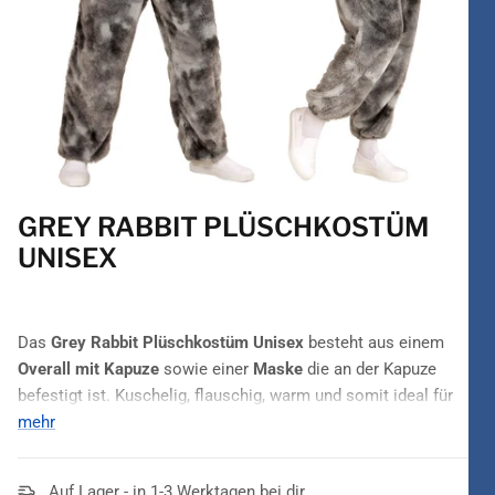
GREY RABBIT PLÜSCHKOSTÜM
UNISEX
Das
Grey Rabbit Plüschkostüm Unisex
besteht aus einem
Overall mit Kapuze
sowie einer
Maske
die an der Kapuze
befestigt ist. Kuschelig, flauschig, warm und somit ideal für
jede Party oder auch für die entspannteren Tage zu Hause.
mehr
Herren und Damen finden in diesem grauen und mit schwarzen
Akzenten versehenen Overall die perfekte Hasen-
Auf Lager - in 1-3 Werktagen bei dir