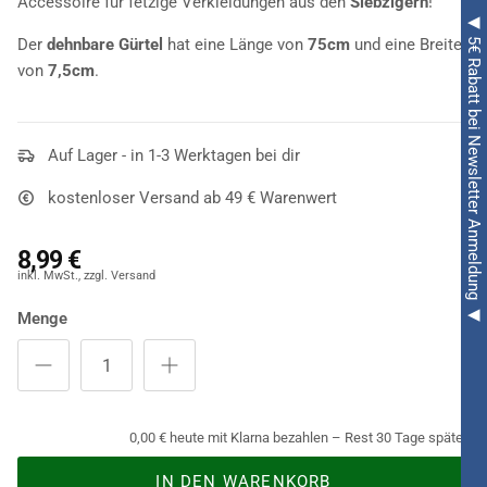
Accessoire für fetzige Verkleidungen aus den
Siebzigern
!
◀ 5€ Rabatt bei Newsletter Anmeldung ◀
Der
dehnbare Gürtel
hat eine Länge von
75cm
und eine Breite
von
7,5cm
.
Auf Lager - in 1-3 Werktagen bei dir
kostenloser Versand ab 49 € Warenwert
8,99 €
Menge
0,00 € heute mit Klarna bezahlen – Rest 30 Tage später.
IN DEN WARENKORB