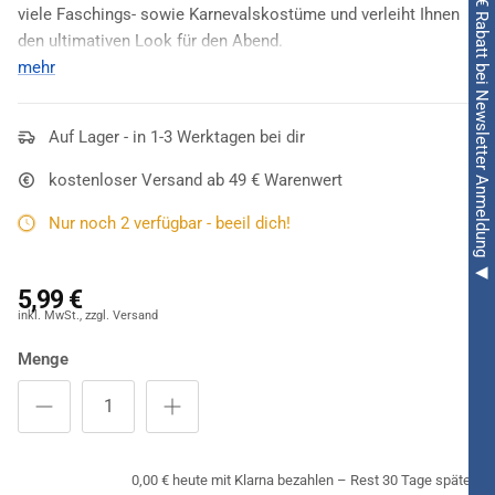
◀ 5€ Rabatt bei Newsletter Anmeldung ◀
viele Faschings- sowie Karnevalskostüme und verleiht Ihnen
den ultimativen Look für den Abend.
mehr
Pures Gold! Solches hat dieser Nagellack zwar nicht zu bieten,
dafür aber einen herrlichen Glitzereffekt, der alle Blicke auf
sich zieht. Der
Auf Lager - in 1-3 Werktagen bei dir
Glitzer Nagellack gold 7 ml
trumpft demnach
mit einer tollen
Kombination aus Gold sowie Glitzer
auf und
kostenloser Versand ab 49 € Warenwert
passt zu zahlreichen Verkleidungen. Wer möchte, der
kombiniert den Lack problemlos mit anderen Farben aus dem
Nur noch 2 verfügbar - beeil dich!
Shop. Wie wäre es mit einem glitzernden Silber?
5,99 €
Menge
0,00 € heute mit Klarna bezahlen – Rest 30 Tage später.