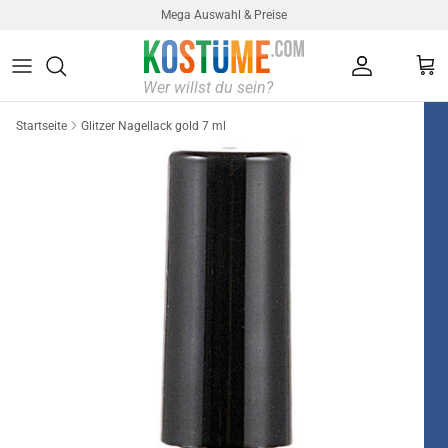
Direkt zum Inhalt
Mega Auswahl & Preise
Konto
Ein
Startseite
Glitzer Nagellack gold 7 ml