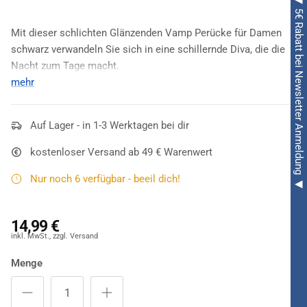
◀ 5€ Rabatt bei Newsletter Anmeldung ◀
Mit dieser schlichten Glänzenden Vamp Perücke für Damen
schwarz verwandeln Sie sich in eine schillernde Diva, die die
Nacht zum Tage macht.
mehr
Es muss nicht immer farbenfroh und wunderbar glitzernd sein:
Auch die
Glänzende Vamp Perücke für Damen schwarz
macht
mächtig Eindruck, wenn sich eine Lady dafür entscheidet,
Auf Lager - in 1-3 Werktagen bei dir
dieses Accessoire auf einer Motto- oder Kostüm-Fete zu
kostenloser Versand ab 49 € Warenwert
tragen. Insbesondere wenn sie mit weißen oder roten Kleidern
kombiniert wird, entsteht ein herrliches Outfit, das mehr kann,
Nur noch 6 verfügbar - beeil dich!
als bloß die männlichen Gäste anzulocken ?
14,99 €
Menge