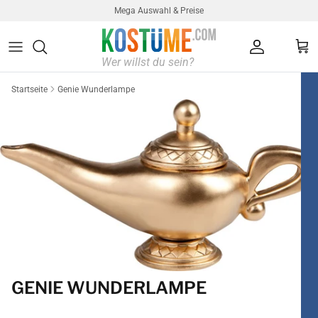
Direkt zum Inhalt
Mega Auswahl & Preise
Konto
Ein
Startseite
Genie Wunderlampe
GENIE WUNDERLAMPE