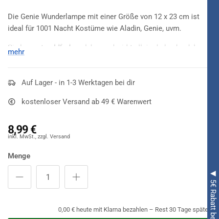
Die Genie Wunderlampe mit einer Größe von 12 x 23 cm ist
ideal für 1001 Nacht Kostüme wie Aladin, Genie, uvm.
Sie kommt
goldfarben
daher und wirkt allein dadurch edel und
mehr
magisch. Letzteres wird sie allerdings erst dann so richtig,
wenn der Besitzer oder einer der Gäste einer Halloween- oder
Motto-Party
Auf Lager - in 1-3 Werktagen bei dir
an ihr reibt und sich etwas wünscht. "Was da
wohl gleich aus der
Genie Wunderlampe
rauskommen wird?"
kostenloser Versand ab 49 € Warenwert
fragen sich die Besucher der Fete und warten gespannt auf
das, was da kommen mag. Ein tolles Accessoire!
8,99 €
Menge
0,00 € heute mit Klarna bezahlen – Rest 30 Tage später.