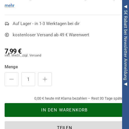
liegt auf Ihrem Handgelenk, als würde sie zu Ihnen gehören. In
mehr
◀ 5€ Rabatt bei Newsletter Anmeldung ◀
diesem Sinne:
Happy Halloween
.
Auf Lager - in 1-3 Werktagen bei dir
kostenloser Versand ab 49 € Warenwert
7,99 €
Menge
0,00 € heute mit Klarna bezahlen – Rest 30 Tage später.
IN DEN WARENKORB
TEILEN