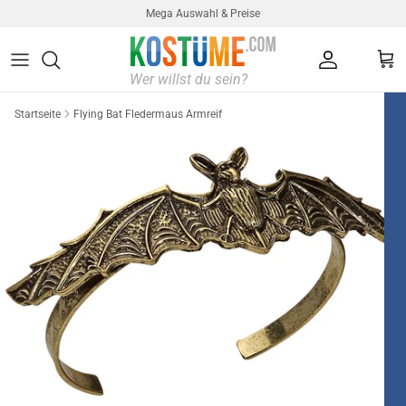
Direkt zum Inhalt
Mega Auswahl & Preise
Konto
Ein
Startseite
Flying Bat Fledermaus Armreif