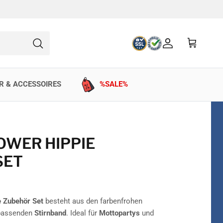
Konto
Einkaufswag
Suchen
R & ACCESSOIRES
%SALE%
OWER HIPPIE
SET
e Zubehör Set
besteht aus den farbenfrohen
passenden
Stirnband
. Ideal für
Mottopartys
und