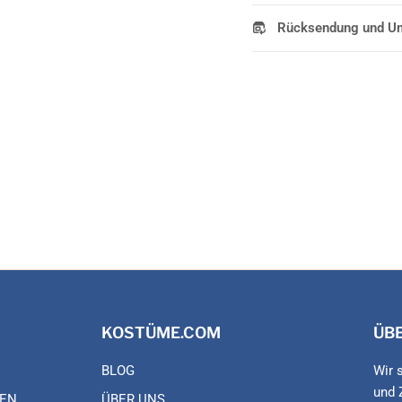
Rücksendung und U
KOSTÜME.COM
ÜB
BLOG
Wir 
und 
EN
ÜBER UNS