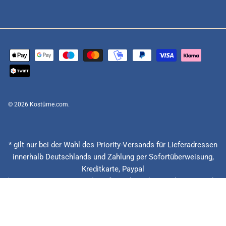
© 2026
Kostüme.com
.
* gilt nur bei der Wahl des Priority-Versands für Lieferadressen
innerhalb Deutschlands und Zahlung per Sofortüberweisung,
Kreditkarte, Paypal
(Feiertage ausgenommen), Lieferzeitberechnung ab Eingang der
Bestellung, Vorauskasse zzgl. Banklaufzeiten von circa 1 - 2
Werktagen.
** 20 € zurück bei verspäteter Lieferung + 15% Rabatt auf die