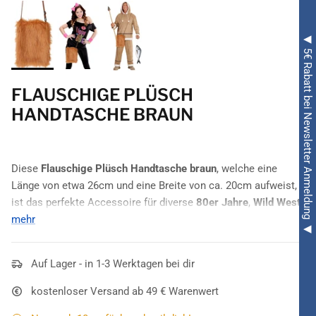
◀ 5€ Rabatt bei Newsletter Anmeldung ◀
FLAUSCHIGE PLÜSCH
HANDTASCHE BRAUN
Diese
Flauschige Plüsch Handtasche braun
, welche eine
Länge von etwa 26cm und eine Breite von ca. 20cm aufweist,
ist das perfekte Accessoire für diverse
80er Jahre
,
Wild West,
Tiere
mehr
oder
Eskimo Kostümierungen
. Der Henkel kann ganz
nach Ihren Wünsche in der Größe verstellt werden, der
Reißverschluss sorgt dafür, das Ihre wertvollen Dinge auf der
Auf Lager - in 1-3 Werktagen bei dir
Karnevals Party
nicht verloren gehen.
kostenloser Versand ab 49 € Warenwert