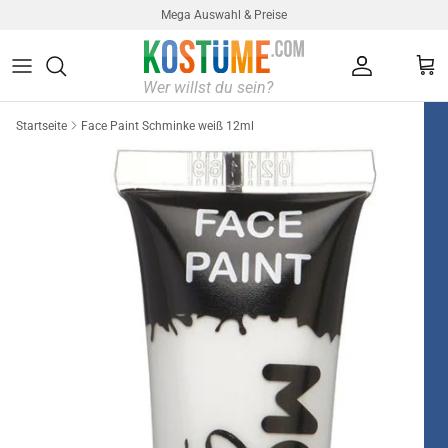
Direkt zum Inhalt
Mega Auswahl & Preise
Konto
Ein
Startseite
Face Paint Schminke weiß 12ml