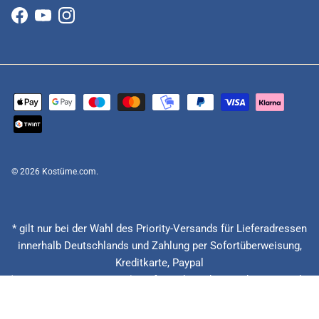
Facebook
YouTube
Instagram
© 2026
Kostüme.com
.
* gilt nur bei der Wahl des Priority-Versands für Lieferadressen
innerhalb Deutschlands und Zahlung per Sofortüberweisung,
Kreditkarte, Paypal
(Feiertage ausgenommen), Lieferzeitberechnung ab Eingang der
Bestellung, Vorauskasse zzgl. Banklaufzeiten von circa 1 - 2
Werktagen.