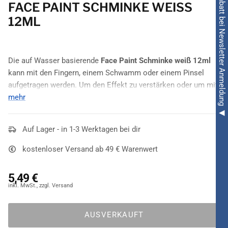
◀ 5€ Rabatt bei Newsletter Anmeldung ◀
FACE PAINT SCHMINKE WEISS 1
2ML
Die auf Wasser basierende
Face Paint Schminke weiß 12ml
kann mit den Fingern, einem Schwamm oder einem Pinsel
aufgetragen werden. Um den Effekt zu verstärken oder um mit
weiteren Farben zu arbeiten, einfach die erste Schicht
mehr
antrocknen lassen und erneut drüber malen. Später kann das
Make-up ganz einfach mit Wasser und Seife entfernt werden.
Auf Lager - in 1-3 Werktagen bei dir
Auch in
weiteren tollen Farben
erhältlich.
kostenloser Versand ab 49 € Warenwert
5,49 €
AUSVERKAUFT