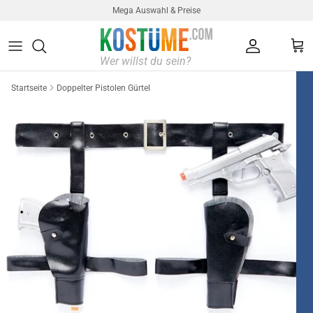
Direkt zum Inhalt
Mega Auswahl & Preise
Konto
Ein
Startseite
Doppelter Pistolen Gürtel